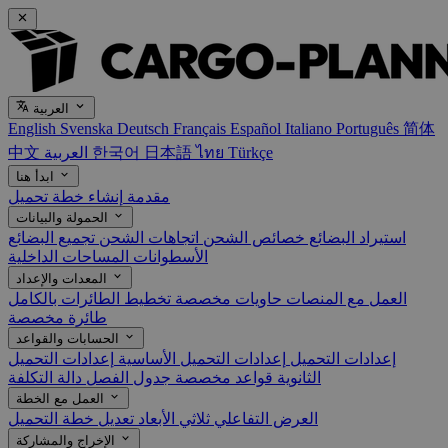
العربية
English
Svenska
Deutsch
Français
Español
Italiano
Português
简体
Türkçe
ไทย
日本語
한국어
العربية
中文
ابدأ هنا
مقدمة
إنشاء خطة تحميل
الحمولة والبيانات
استيراد البضائع
خصائص الشحن
اتجاهات الشحن
تجميع البضائع
الأسطوانات
المساحات الداخلية
المعدات والإعداد
العمل مع المنصات
حاويات مخصصة
تخطيط الطائرات بالكامل
طائرة مخصصة
الحسابات والقواعد
إعدادات التحميل
إعدادات التحميل الأساسية
إعدادات التحميل
الثانوية
قواعد مخصصة
جدول الفصل
دالة التكلفة
العمل مع الخطة
العرض التفاعلي ثلاثي الأبعاد
تعديل خطة التحميل
الإخراج والمشاركة