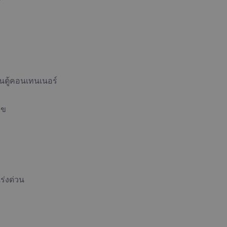
นตู้คอนเทนเนอร์
ลข
เร่งด่วน