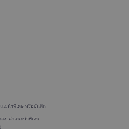
ำแนะนำพิเศษ หรือบันทึก
ารจอง, คำแนะนำพิเศษ
)