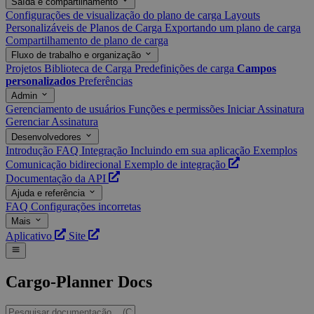
Saída e compartilhamento
Configurações de visualização do plano de carga
Layouts
Personalizáveis de Planos de Carga
Exportando um plano de carga
Compartilhamento de plano de carga
Fluxo de trabalho e organização
Projetos
Biblioteca de Carga
Predefinições de carga
Campos
personalizados
Preferências
Admin
Gerenciamento de usuários
Funções e permissões
Iniciar Assinatura
Gerenciar Assinatura
Desenvolvedores
Introdução
FAQ
Integração
Incluindo em sua aplicação
Exemplos
Comunicação bidirecional
Exemplo de integração
Documentação da API
Ajuda e referência
FAQ
Configurações incorretas
Mais
Aplicativo
Site
Cargo-Planner Docs