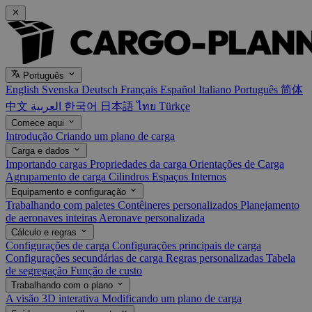
Português
English
Svenska
Deutsch
Français
Español
Italiano
Português
简体
中文
العربية
한국어
日本語
ไทย
Türkçe
Comece aqui
Introdução
Criando um plano de carga
Carga e dados
Importando cargas
Propriedades da carga
Orientações de Carga
Agrupamento de carga
Cilindros
Espaços Internos
Equipamento e configuração
Trabalhando com paletes
Contêineres personalizados
Planejamento
de aeronaves inteiras
Aeronave personalizada
Cálculo e regras
Configurações de carga
Configurações principais de carga
Configurações secundárias de carga
Regras personalizadas
Tabela
de segregação
Função de custo
Trabalhando com o plano
A visão 3D interativa
Modificando um plano de carga